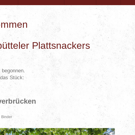
lkommen
ütteler Plattsnackers
t begonnen.
 das Stück:
verbrücken
 Binder